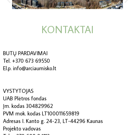
KONTAKTAI
BUTŲ PARDAVIMAI
Tel. +370 673 69550
El.p. info@arciaumisko.lt
VYSTYTOJAS
UAB Plėtros fondas
Įm. kodas 304829962
PVM mok. kodas LT100011659819
Adresas I. Kanto g. 24-23, LT-44296 Kaunas
Projekto vadovas