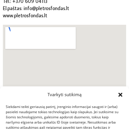
Tel.: +370 609 04113
El.paštas: info@pletrosfondas.lt
www.pletrosfondas.lt
Tvarkyti sutikimą
Siekdami teikti geriausią patirtį, įrenginio informacijai saugoti ir (arba)
pasiekti naudojame tokias technologijas kaip slapukus. Jei sutiksime su
šiomis technologijomis, galėsime apdoroti duomenis, tokius kaip
naršymo elgsena arba unikalūs ID šioje svetainėje. Nesutikimas arba
sutikimo atšaukimas gali neigiamai paveikti tam tikras funkcijas ir