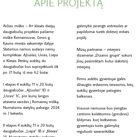
APIE PROJEKTĄ
Arčiau miško – A+ klasės dviejų
galimybė įsirengti antresoles ar
daugiabučių projektas pačiame
papildomai turėti didesnį erdvės
miške Romainiuose, Girios g.
pojūtį.
Kauno miesto vakarinėje dalyje.
Statomus namus sudarys namų
Mūsų partneriai – interjero
kompleksai: Ąžuolas, Uosis, Liepa
dizaineriai „Dizaino grupė“ sukurs
ir Klevas. Penkių aukštų du
Jūsų pasirinktam butui išskirtinį
daugiabučiai bus suprojektuoti tik
interjerą.
po 31 butą, iš viso 62 butai.
Pirmo aukšto gyventojai galės
I etapas 4 aukštų 11 ir 20 butų
džiaugtis erdviomis terasomis, kitų
daugiabučiai ,,Ąžuolas” 1D ir
aukštų gyventojai patogiais
„Uosis“ 1C, pro kurių langus
balkonais.
atsiveria vaizdas į Romainių mišką.
Numatoma statybų pabaiga: 2024
Visuose namuose bus įrengtas
m. I ketvirtis.
centrinis kolektorinis (grindinis)
šildymas, kurį kiekvienas
II etapas 4 aukštų 11 ir 20 butų
gyventojas turės galimybę
daugiabučiai ,,Liepa” 1B ir „Klevas“
reguliuoti savarankiškai.
1A. Numatoma statybų pabaiga: