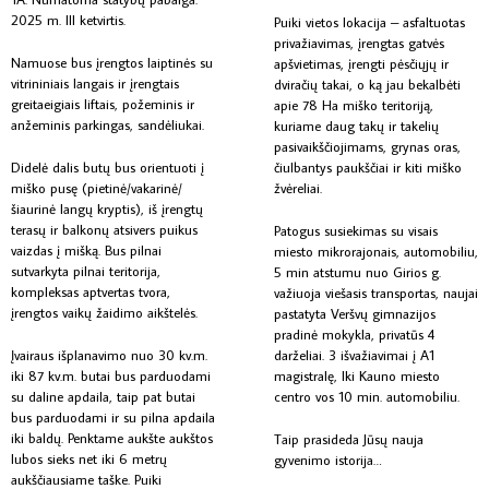
2025 m. III ketvirtis.
Puiki vietos lokacija – asfaltuotas
privažiavimas, įrengtas gatvės
Namuose bus įrengtos laiptinės su
apšvietimas, įrengti pėsčiųjų ir
vitrininiais langais ir įrengtais
dviračių takai, o ką jau bekalbėti
greitaeigiais liftais, požeminis ir
apie 78 Ha miško teritoriją,
anžeminis parkingas, sandėliukai.
kuriame daug takų ir takelių
pasivaikščiojimams, grynas oras,
Didelė dalis butų bus orientuoti į
čiulbantys paukščiai ir kiti miško
miško pusę (pietinė/vakarinė/
žvėreliai.
šiaurinė langų kryptis), iš įrengtų
terasų ir balkonų atsivers puikus
Patogus susiekimas su visais
vaizdas į mišką. Bus pilnai
miesto mikrorajonais, automobiliu,
sutvarkyta pilnai teritorija,
5 min atstumu nuo Girios g.
kompleksas aptvertas tvora,
važiuoja viešasis transportas, naujai
įrengtos vaikų žaidimo aikštelės.
pastatyta Veršvų gimnazijos
pradinė mokykla, privatūs 4
Įvairaus išplanavimo nuo 30 kv.m.
darželiai. 3 išvažiavimai į A1
iki 87 kv.m. butai bus parduodami
magistralę, Iki Kauno miesto
su daline apdaila, taip pat butai
centro vos 10 min. automobiliu.
bus parduodami ir su pilna apdaila
iki baldų. Penktame aukšte aukštos
Taip prasideda Jūsų nauja
lubos sieks net iki 6 metrų
gyvenimo istorija…
aukščiausiame taške. Puiki