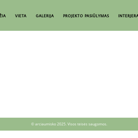
ŽIA
VIETA
GALERIJA
PROJEKTO PASIŪLYMAS
INTERJER
© arciaumisko 2025. Visos teisės saugomos.