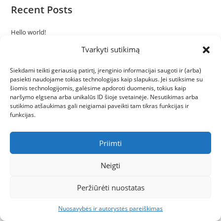
Recent Posts
Hello world!
Tvarkyti sutikimą
Recent Comments
Siekdami teikti geriausią patirtį, įrenginio informacijai saugoti ir (arba)
pasiekti naudojame tokias technologijas kaip slapukus. Jei sutiksime su
A WordPress Commenter
apie
Hello world!
šiomis technologijomis, galėsime apdoroti duomenis, tokius kaip
naršymo elgsena arba unikalūs ID šioje svetainėje. Nesutikimas arba
sutikimo atšaukimas gali neigiamai paveikti tam tikras funkcijas ir
funkcijas.
Priimti
© arciaumisko 2025. Visos teisės saugomos.
Neigti
Peržiūrėti nuostatas
Nuosavybės ir autorystės pareiškimas