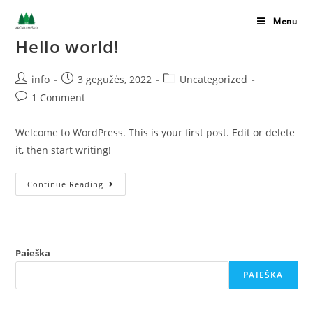
Skip
Menu
to
Hello world!
content
Post
Post
Post
info
3 gegužės, 2022
Uncategorized
author:
published:
category:
Post
1 Comment
comments:
Welcome to WordPress. This is your first post. Edit or delete
it, then start writing!
Hello
Continue Reading
World!
Paieška
PAIEŠKA