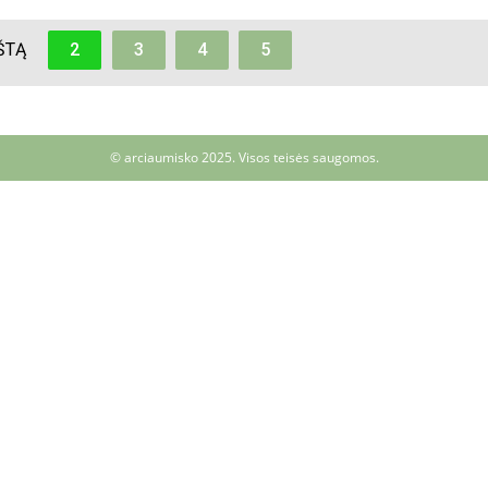
ŠTĄ
2
3
4
5
© arciaumisko 2025. Visos teisės saugomos.