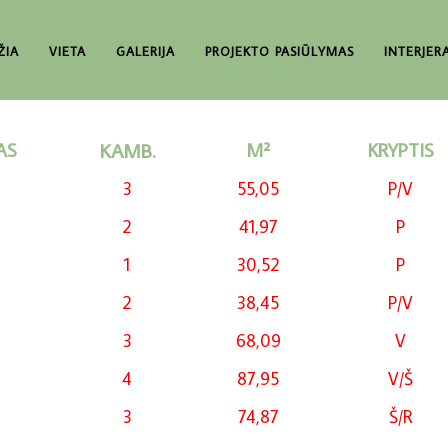
ŽIA
VIETA
GALERIJA
PROJEKTO PASIŪLYMAS
INTERJER
AS
KAMB.
M²
KRYPTIS
3
55,05
P/V
2
41,97
P
1
30,52
P
2
38,45
P/V
3
68,09
V
4
87,95
V/Š
3
74,87
Š/R