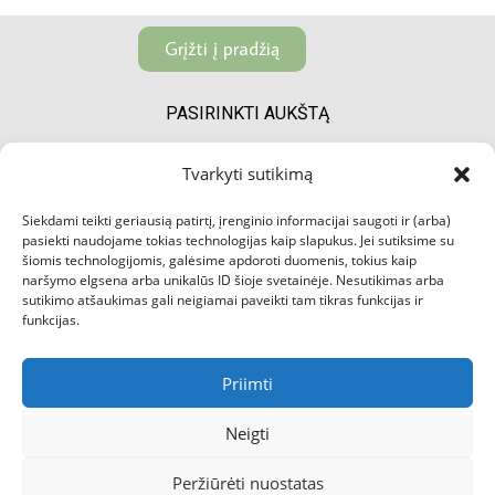
Grįžti į pradžią
PASIRINKTI AUKŠTĄ
2
3
4
5
Tvarkyti sutikimą
Siekdami teikti geriausią patirtį, įrenginio informacijai saugoti ir (arba)
pasiekti naudojame tokias technologijas kaip slapukus. Jei sutiksime su
šiomis technologijomis, galėsime apdoroti duomenis, tokius kaip
naršymo elgsena arba unikalūs ID šioje svetainėje. Nesutikimas arba
sutikimo atšaukimas gali neigiamai paveikti tam tikras funkcijas ir
funkcijas.
Priimti
Neigti
Peržiūrėti nuostatas