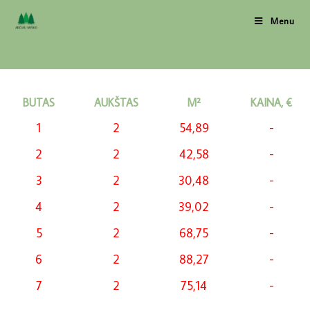
Menu
BUTAS
AUKŠTAS
M²
KAINA, €
1
2
54,89
-
2
2
42,58
-
3
2
30,48
-
4
2
39,02
-
5
2
68,75
-
6
2
88,27
-
7
2
75,14
-