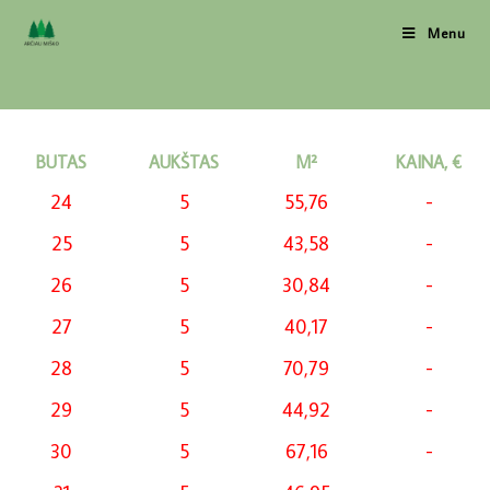
Menu
BUTAS
AUKŠTAS
M²
KAINA, €
24
5
55,76
-
25
5
43,58
-
26
5
30,84
-
27
5
40,17
-
28
5
70,79
-
29
5
44,92
-
30
5
67,16
-