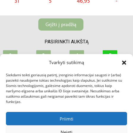
31
5
46,95
-
Grįžti į pradžią
PASIRINKTI AUKŠTĄ
2
3
4
5
Tvarkyti sutikimą
Siekdami teikti geriausią patirtį, įrenginio informacijai saugoti ir (arba)
pasiekti naudojame tokias technologijas kaip slapukus. Jei sutiksime su
šiomis technologijomis, galėsime apdoroti duomenis, tokius kaip
naršymo elgsena arba unikalūs ID šioje svetainėje. Nesutikimas arba
sutikimo atšaukimas gali neigiamai paveikti tam tikras funkcijas ir
funkcijas.
Priimti
Neigti